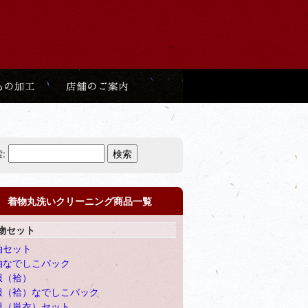
:
着物丸洗いクリーニング商品一覧
物セット
袖セット
袖なでしこパック
服（袷）
服（袷）なでしこパック
服（単衣）セット