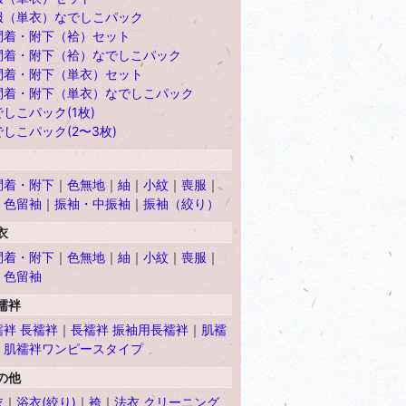
服（単衣）なでしこパック
問着・附下（袷）セット
問着・附下（袷）なでしこパック
問着・附下（単衣）セット
問着・附下（単衣）なでしこパック
しこパック(1枚)
しこパック(2〜3枚)
問着・附下
｜
色無地
｜
紬
｜
小紋
｜
喪服
｜
・色留袖
｜
振袖・中振袖
｜
振袖（絞り）
衣
問着・附下
｜
色無地
｜
紬
｜
小紋
｜
喪服
｜
・色留袖
襦袢
襦袢 長襦袢
｜
長襦袢 振袖用長襦袢
｜
肌襦
｜
肌襦袢ワンピースタイプ
の他
衣
｜
浴衣(絞り)
｜
袴
｜
法衣 クリーニング