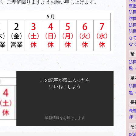
が、ご理解賜りますようお願い申し上げます。
喪
訪
訪
訪
訪
なで
なで
袷
訪
黒
単
この記事が気に入ったら
訪
いいね！しよう
黒
長
長
袢
最新情報をお届けします
そ
浴