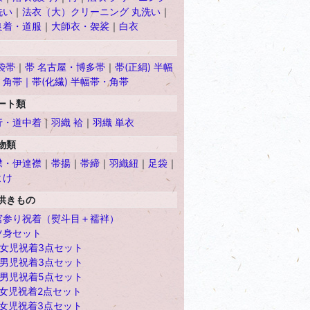
洗い
｜
法衣（大）クリーニング 丸洗い
｜
良着・道服
｜
大師衣・袈裟
｜
白衣
袋帯
｜
帯 名古屋・博多帯
｜
帯(正絹) 半幅
・角帯｜
帯(化繊) 半幅帯・角帯
ート類
行・道中着
｜
羽織 袷
｜
羽織 単衣
物類
襟・伊達襟
｜
帯揚
｜
帯締
｜
羽織紐
｜
足袋
｜
よけ
供きもの
宮参り祝着（熨斗目＋襦袢）
ツ身セット
歳女児祝着3点セット
歳男児祝着3点セット
歳男児祝着5点セット
歳女児祝着2点セット
歳女児祝着3点セット