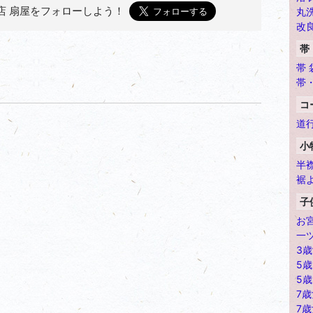
店 扇屋を
フォローしよう！
丸
改
ket
帯
帯 
帯
コ
道
小
半
裾
子
お
一
3
5
5
7
7